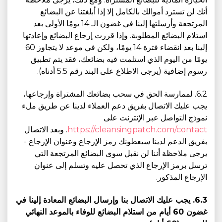
أنك لن تسترد أموالك بالكامل إلا إذا أبلغتنا عن البضائع
المرتجعة وأرسلتها إلينا في غضون الـ 14 يومًا الأولى بعد
استلام البضائع المطلوبة. وإذا قررت إرجاع البضائع وإعادتها
إلينا بعد انقضاء فترة 14 يومًا، ولكن في موعد لا يتجاوز 60
يومًا من اليوم الذي استلمت فيه بضائعك، فقد يتم تطبيق
رسوم إضافية (يرجى الاطلاع على البند رقم 5.5 أدناه).
6.2. لممارسة الحق في سحب بضائعك المشتراة وإرجاعها،
يجب عليك الاتصال بفريق دعم العملاء لدينا عن طريق ملء
نموذج التواصل عبر الإنترنت على
https://cleansingpatch.com/contact
. وبعد الاتصال
بفريق الدعم لدينا سيعطونك رمز الإرجاع وعنوان الإرجاع -
يرجى ملاحظة أننا لن نقبل سوى البضائع المرتجعة التي
ترسل برمز الإرجاع الذي تحصل عليه وتسلم إلى عنوان
الإرجاع المذكور.
6.3. يجب عليك الاتصال بنا وإرسال البضائع المعادة إلينا في
غضون 60 أيام من استلام البضائع للوفاء بالموعد النهائي