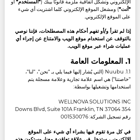
الإلكتروني وتشكل اتفاقية ملزمة قانونًا بينك (
"المستخدم"
أو
"أنت"
) ومشغل الموقع الإلكتروني كلما اشتريت أي شيء
على الموقع الإلكتروني.
إذا لم تقرأ و/أو تفهم أحكام هذه المصطلحات، فإننا نوصي
بالتوقف عن استخدام موقع الويب والامتناع عن إجراء أي
عمليات شراء عبر موقع الويب.
1. المعلومات العامة
1.1. Nuubu (التي يُشار إليها فيما يلي بـ "نحن"، "لنا"،
"خاصتنا") هي اسم علامة تجارية وعلامة مسجلة يتم
استخدامها وتشغيلها بواسطة:
WELLNOVA SOLUTIONS INC
354 Downs Blvd, Suite 101A Franklin, TN 37064
رقم تسجيل الشركة: 001530076
في كل مرة تقوم فيها بشراء أي شيء على الموقع
الإلكتروني، ستدخل في علاقة تعاقدية معنا، وستكون هذه