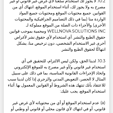
10.2. لا يجوز لك استخدام سلعنا لأي غرض غير قانوني أو غير
مصرح به ولا يجوز لك، أثناء استخدام الموقع، انتهاك أي من
القوانين. جميع محتويات الموقع ومحتويات جميع المواد
الواردة منا (بما في ذلك التصاميم الجرافيكية والمحتويات
الأخرى) والأجزاء ذات الصلة من الموقع مملوكة لـ
WELLNOVA SOLUTIONS INC ومحمية بموجب قوانين
حقوق الطبع والنشر. أي استخدام لأي حقوق نشر لأغراض
أخرى غير الاستخدام الشخصي، دون ترخيص منا، يشكل
انتهاكًا لحقوق الطبع والنشر.
10.3. لدينا الحق، ولكن ليس الالتزام، للتحقيق في أي
استخدام غير قانوني و/أو غير مصرح به للموقع الإلكتروني
واتخاذ الإجراءات القانونية المناسبة، بما في ذلك على سبيل
المثال لا الحصر، التعويض المدني والزجري إذا كان لدينا سبب
للاعتقاد بأنك تنتهك هذه الشروط أو القوانين المعمول بها. أثناء
استخدام الموقع، يجب عليك:
(a) عدم استخدام الموقع أو أي من محتوياته لأي غرض غير
قانوني، أو في انتهاك لأي قانون محلي أو قانوني أو وطني أو