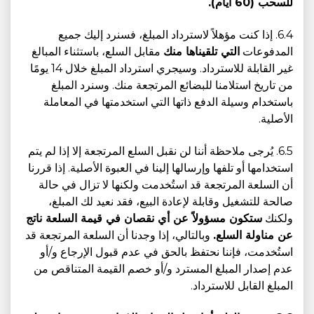
للسحب (60 أيام).
6.4. إذا كنت مؤهلاً لاسترداد المبلغ، فسنرد إليك جميع
المدفوعات
التي تلقيناها منك
مقابل السلع، باستثناء المبالغ
غير القابلة للاسترداد. وسيجري استرداد المبلغ خلال 14 يومًا
من تاريخ استلامنا للبضائع المرتجعة منك. وسنرد المبلغ
باستخدام وسيلة الدفع ذاتها التي استخدمتها في المعاملة
الأصلية.
6.5. يُرجى ملاحظة أننا لن نقبل السلع المرتجعة إلا إذا لم يتم
استخدامها أو تلفها وإرسالها إلينا في العبوة الأصلية. إذا قررنا
أن السلعة المرتجعة قد استُخدمت ولكنها لا تزال في حالة
صالحة للتشغيل وقابلة لإعادة البيع، فقد نعيد لك المبلغ،
ولكنك
ستكون مسؤولاً عن أي نقصان في قيمة السلعة ناتج
عن مناولة السلع.
وبالتالي، إذا وجدنا أن السلعة المرتجعة قد
استُخدمت، فإننا نحتفظ بالحق في عدم قبول الإرجاع و/أو
عدم إصدار المبلغ المسترد و/أو خصم القيمة المتناقص من
المبلغ القابل للاسترداد.