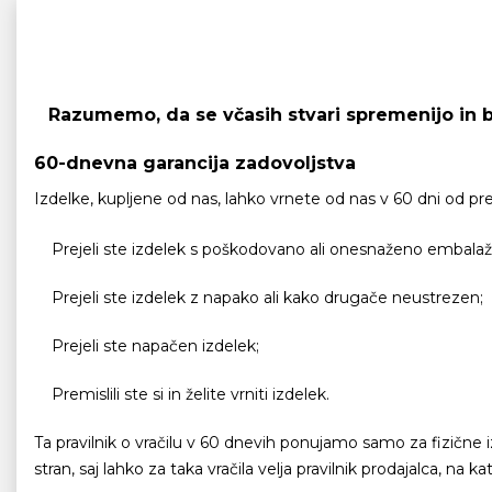
Razumemo, da se včasih stvari spremenijo in bos
60-dnevna garancija zadovoljstva
Izdelke, kupljene od nas, lahko vrnete od nas v 60 dni od pr
Prejeli ste izdelek s poškodovano ali onesnaženo embalaž
Prejeli ste izdelek z napako ali kako drugače neustrezen;
Prejeli ste napačen izdelek;
Premislili ste si in želite vrniti izdelek.
Ta pravilnik o vračilu v 60 dnevih ponujamo samo za fizične iz
stran, saj lahko za taka vračila velja pravilnik prodajalca, na