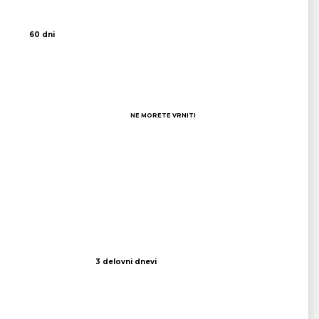
60 dni
NE MORETE VRNITI
3 delovni dnevi