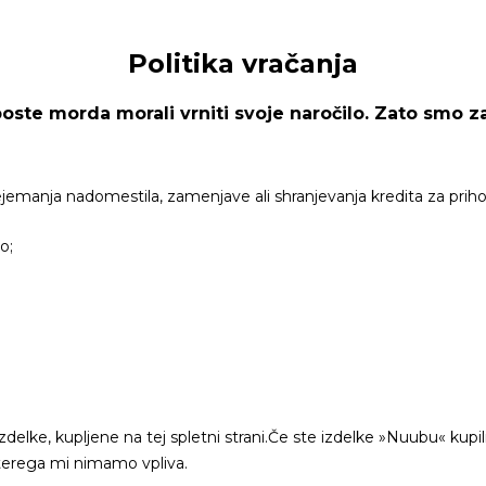
Politika vračanja
te morda morali vrniti svoje naročilo. Zato smo za v
ejemanja nadomestila, zamenjave ali shranjevanja kredita za prih
o;
delke, kupljene na tej spletni strani.Če ste izdelke »Nuubu« kupili
 katerega mi nimamo vpliva.