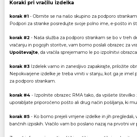
Koraki pri vračilu izdelka
korak #1
- Obrnite se na našo skupino za podporo strankam,
Podpori za stranke posredujte svoje polno ime, e-pošto in števi
korak #2
- Naša služba za podporo strankam se bo v treh de
vračanju in pogojih storitve, vam bomo poslali obrazec za vrač
Upoštevajte
, da vračila sprejemamo le po izpolnitvi obra
korak #3
Izdelek varno in zanesljivo zapakirajte, priložite
Nepokvarjene izdelke je treba vrniti v stanju, kot ga je imel
za podporo strankam.
korak #4
- Izpolnite obrazec RMA tako, da vpišete številko za
uporabljate priporočeno pošto ali drug način pošiljanja, ki mu
korak #5
- Ko bomo prejeli vrnjene izdelke in jih pregledali, 
bančnih izpiskih. Vračilo vam bo poslano nazaj na prvotni vir pla