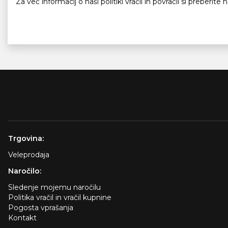
Za več informacij o naši politiki vračil in povračil si preberit
Trgovina:
Veleprodaja
Naročilo:
Sledenje mojemu naročilu
Politika vračil in vračil kupnine
Pogosta vprašanja
Kontakt