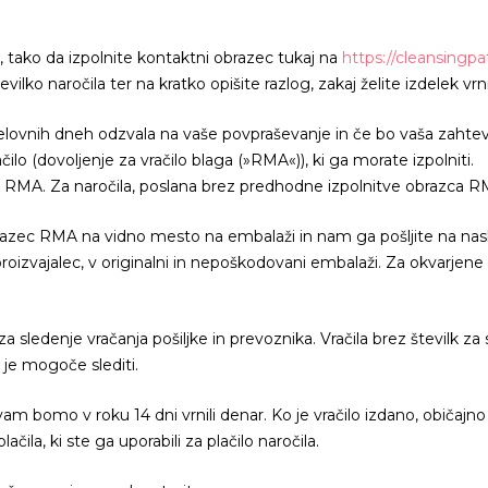
 tako da izpolnite kontaktni obrazec tukaj na
https://cleansingp
lko naročila ter na kratko opišite razlog, zakaj želite izdelek vrni
lovnih dneh odzvala na vaše povpraševanje in če bo vaša zahteva 
ilo (dovoljenje za vračilo blaga (»RMA«)), ki ga morate izpolniti.
zca RMA. Za naročila, poslana brez predhodne izpolnitve obrazca 
 obrazec RMA na vidno mesto na embalaži in nam ga pošljite na nas
 proizvajalec, v originalni in nepoškodovani embalaži. Za okvarje
 sledenje vračanja pošiljke in prevoznika. Vračila brez številk za
 je mogoče slediti.
vam bomo v roku 14 dni vrnili denar. Ko je vračilo izdano, običajno t
čila, ki ste ga uporabili za plačilo naročila.