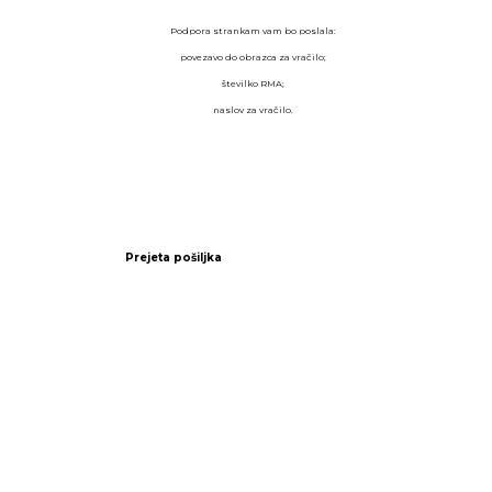
Podpora strankam vam bo poslala:
povezavo do obrazca za vračilo;
številko RMA;
naslov za vračilo.
Prejeta pošiljka