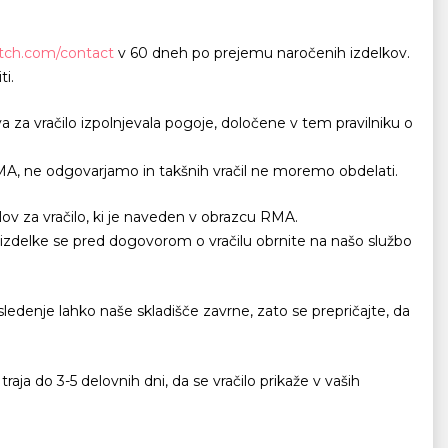
atch.com/contact
v 60 dneh po prejemu naročenih izdelkov.
ti.
za vračilo izpolnjevala pogoje, določene v tem pravilniku o
RMA, ne odgovarjamo in takšnih vračil ne moremo obdelati.
lov za vračilo, ki je naveden v obrazcu RMA.
ne izdelke se pred dogovorom o vračilu obrnite na našo službo
 sledenje lahko naše skladišče zavrne, zato se prepričajte, da
raja do 3-5 delovnih dni, da se vračilo prikaže v vaših