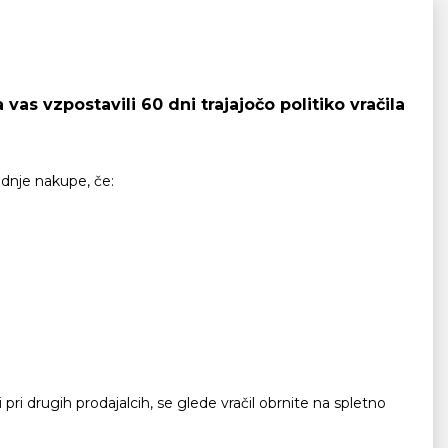
as vzpostavili 60 dni trajajočo politiko vračila
odnje nakupe, če:
 pri drugih prodajalcih, se glede vračil obrnite na spletno