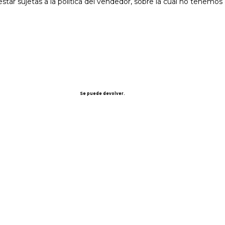
star sujetas a la política del vendedor, sobre la cual no tenemos 
Se puede devolver.