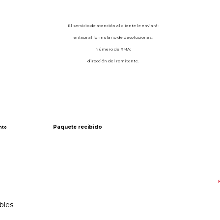
El servicio de atención al cliente le enviará:
enlace al formulario de devoluciones;
Número de RMA;
dirección del remitente.
Paquete recibido
nto
bles.